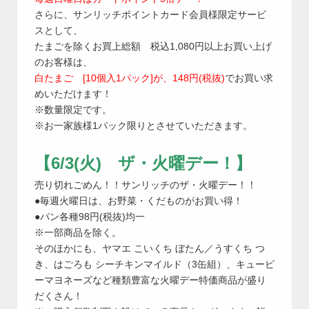
さらに、サンリッチポイントカード会員様限定サービ
スとして、
たまごを除くお買上総額 税込1,080円以上お買い上げ
のお客様は、
白たまご [10個入1パック]が、148円(税抜)
でお買い求
めいただけます！
※数量限定です。
※お一家族様1パック限りとさせていただきます。
【6/3(火) ザ・火曜デー！】
売り切れごめん！！サンリッチのザ・火曜デー！！
●毎週火曜日は、お野菜・くだものがお買い得！
●パン各種98円(税抜)均一
※一部商品を除く。
そのほかにも、ヤマエ こいくち ぼたん／うすくち つ
き、はごろも シーチキンマイルド（3缶組）、キューピ
ーマヨネーズなど種類豊富な火曜デー特価商品が盛り
だくさん！