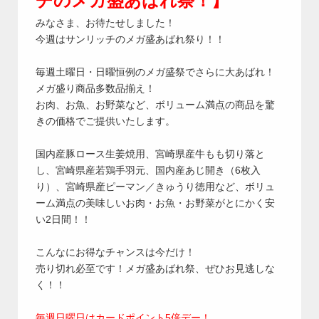
チのメガ盛あばれ祭！】
みなさま、お待たせしました！
今週はサンリッチのメガ盛あばれ祭り！！
毎週土曜日・日曜恒例のメガ盛祭でさらに大あばれ！
メガ盛り商品多数品揃え！
お肉、お魚、お野菜など、ボリューム満点の商品を驚
きの価格でご提供いたします。
国内産豚ロース生姜焼用、宮崎県産牛もも切り落と
し、宮崎県産若鶏手羽元、国内産あじ開き（6枚入
り）、宮崎県産ピーマン／きゅうり徳用など、ボリュ
ーム満点の美味しいお肉・お魚・お野菜がとにかく安
い2日間！！
こんなにお得なチャンスは今だけ！
売り切れ必至です！メガ盛あばれ祭、ぜひお見逃しな
く！！
毎週日曜日はカードポイント5倍デー！