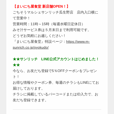
【まいにち屋食堂 新店舗OPEN！】
ごちそうマルシェサンリッチ瓜生野店 店内入口横に
て営業中！
営業時間：11時～15時（毎週水曜日定休日）
みそ汁サービス券は５月末日まで利用可能です。
どうぞお気軽にお越しください！
『まいにち屋食堂』特設ページ：
https://www.m-
sunrich.co.jp/syokudo/
★★サンリッチ LINE公式アカウントはじめました！
★★
今なら、お友だち登録で5％OFFクーポンをプレゼン
ト！
お得な情報やクーポン券、毎週のチラシもLINEにてお
届けしております。
チラシに掲載しているバーコードまたはID入力で、お
友だち登録できます。