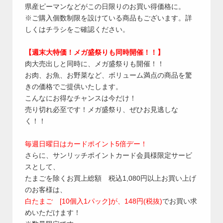
県産ピーマンなどがこの日限りのお買い得価格に。
※ご購入個数制限を設けている商品もございます。詳
しくはチラシをご確認ください。
【週末大特価！メガ盛祭りも同時開催！！】
肉大売出しと同時に、メガ盛祭りも開催！！
お肉、お魚、お野菜など、ボリューム満点の商品を驚
きの価格でご提供いたします。
こんなにお得なチャンスは今だけ！
売り切れ必至です！メガ盛祭り、ぜひお見逃しな
く！！
毎週日曜日はカードポイント5倍デー！
さらに、サンリッチポイントカード会員様限定サービ
スとして、
たまごを除くお買上総額 税込1,080円以上お買い上げ
のお客様は、
白たまご [10個入1パック]が、148円(税抜)
でお買い求
めいただけます！