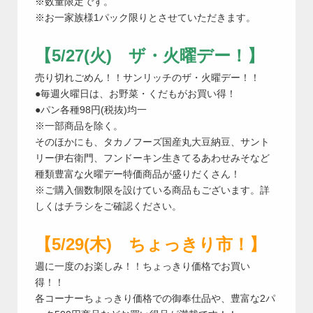
※数量限定です。
※お一家族様1パック限りとさせていただきます。
【5/27(火) ザ・火曜デー！】
売り切れごめん！！サンリッチのザ・火曜デー！！
●毎週火曜日は、お野菜・くだもがお買い得！
●パン各種98円(税抜)均一
※一部商品を除く。
そのほかにも、タカノフーズ国産丸大豆納豆、サント
リー伊右衛門、フンドーキン生きてるあわせみそなど
種類豊富な火曜デー特価商品が盛りだくさん！
※ご購入個数制限を設けている商品もございます。詳
しくはチラシをご確認ください。
【5/29(木) ちょっきり市！】
週に一度のお楽しみ！！ちょっきり価格でお買い
得！！
各コーナーちょっきり価格での御奉仕品や、豊富な2パ