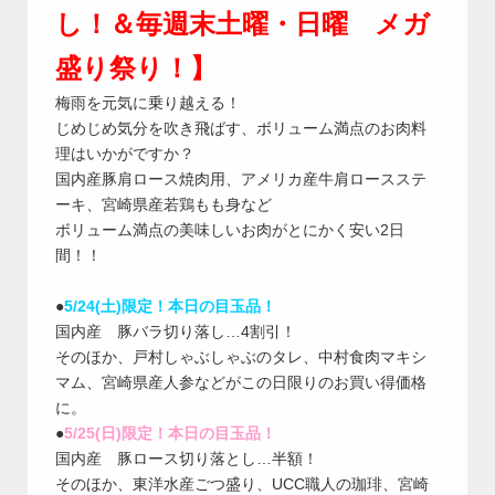
し！＆毎週末土曜・日曜 メガ
盛り祭り！】
梅雨を元気に乗り越える！
じめじめ気分を吹き飛ばす、ボリューム満点のお肉料
理はいかがですか？
国内産豚肩ロース焼肉用、アメリカ産牛肩ロースステ
ーキ、宮崎県産若鶏もも身など
ボリューム満点の美味しいお肉がとにかく安い2日
間！！
●
5/24(土)限定！本日の目玉品！
国内産 豚バラ切り落し…4割引！
そのほか、戸村しゃぶしゃぶのタレ、中村食肉マキシ
マム、宮崎県産人参などがこの日限りのお買い得価格
に。
●
5/25(日)限定！本日の目玉品！
国内産 豚ロース切り落とし…半額！
そのほか、東洋水産ごつ盛り、UCC職人の珈琲、宮崎