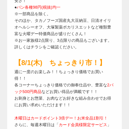
安さ！
●
パン各種98円(税抜)均一
※一部商品を除く。
そのほか、タカノフーズ国産丸大豆納豆、日清オイリ
オヘルシーオフ、大塚製薬ポカリスエットなど種類豊
富な火曜デー特価商品が盛りだくさん！
※お一家族様2点限り、3点限りの商品もございます。
詳しくはチラシをご確認ください。
【8/1(木) ちょっきり市！】
週に一度のお楽しみ！！ちょっきり価格でお買い
得！！
各コーナーちょっきり価格での御奉仕品や、豊富な
2パ
ック500円商品
などお買い得品が満載です！！
お刺身とお惣菜、お肉などお好きな組み合わせでお得
にお買い求めいただけます！！
木曜日はカードポイント3倍デー！お米全品1割引！
さらに、毎週木曜日は「
カード会員様限定サービス
」