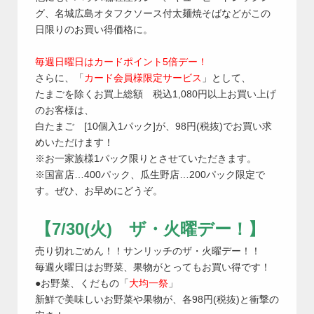
グ、名城広島オタフクソース付太麺焼そばなどがこの
日限りのお買い得価格に。
毎週日曜日はカードポイント5倍デー！
さらに、「
カード会員様限定サービス
」として、
たまごを除くお買上総額 税込1,080円以上お買い上げ
のお客様は、
白たまご [10個入1パック]が、98円(税抜)でお買い求
めいただけます！
※お一家族様1パック限りとさせていただきます。
※国富店…400パック、瓜生野店…200パック限定で
す。ぜひ、お早めにどうぞ。
【7/30(火) ザ・火曜デー！】
売り切れごめん！！サンリッチのザ・火曜デー！！
毎週火曜日はお野菜、果物がとってもお買い得です！
●お野菜、くだもの「
大均一祭
」
新鮮で美味しいお野菜や果物が、各98円(税抜)と衝撃の