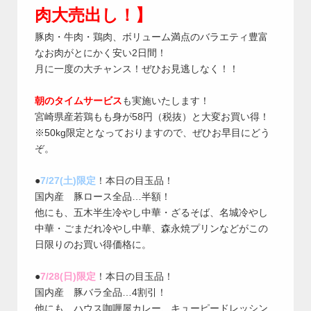
肉大売出し！】
豚肉・牛肉・鶏肉、ボリューム満点のバラエティ豊富
なお肉がとにかく安い2日間！
月に一度の大チャンス！ぜひお見逃しなく！！
朝のタイムサービス
も実施いたします！
宮崎県産若鶏もも身が58円（税抜）と大変お買い得！
※50kg限定となっておりますので、ぜひお早目にどう
ぞ。
●
7/27(土)限定
！本日の目玉品！
国内産 豚ロース全品…半額！
他にも、五木半生冷やし中華・ざるそば、名城冷やし
中華・ごまだれ冷やし中華、森永焼プリンなどがこの
日限りのお買い得価格に。
●
7/28(日)限定
！本日の目玉品！
国内産 豚バラ全品…4割引！
他にも、ハウス咖喱屋カレー、キューピードレッシン