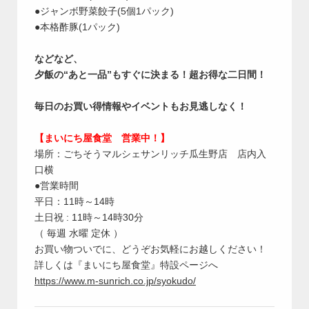
●ジャンボ野菜餃子(5個1パック)
●本格酢豚(1パック)
などなど、
夕飯の“あと一品”もすぐに決まる！超お得な二日間！
毎日のお買い得情報やイベントもお見逃しなく！
【まいにち屋食堂 営業中！】
場所：ごちそうマルシェサンリッチ瓜生野店 店内入
口横
●営業時間
平日：11時～14時
土日祝 : 11時～14時30分
（ 毎週 水曜 定休 ）
お買い物ついでに、どうぞお気軽にお越しください！
詳しくは『まいにち屋食堂』特設ページへ
https://www.m-sunrich.co.jp/syokudo/