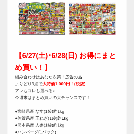
【6/27(土)･6/28(日) お得にまと
め買い！】
組み合わせはあなた次第！広告の品
よりどり3点で
大特価1,000円！(税抜)
アレもコレも選べる♪
今週末はまとめ買いの大チャンスです！
●宮崎県産 なす(1袋)約1kg
●佐賀県産 玉ねぎ(1袋)約1kg
●熊本県産 人参(1袋)約1kg
●ハンバーグ(1パック)