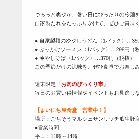
つるっと爽やか、暑い日にぴったりの冷麺
自家製たれをたっぷりかけて、ぜひご賞味
● 自家製麺の冷やしうどん〈1パック〉…35
● ぶっかけソーメン〈1パック〉…298円（
● 冷やしそば〈1パック〉…370円（税抜）
この季節だけの涼味を、ぜひ食卓でお楽し
週末限定『
お肉のびっくり市
』
毎日のお買い得情報やイベントもお見逃し
【まいにち屋食堂 営業中！】
場所：ごちそうマルシェサンリッチ瓜生野
●営業時間
平日：11時～14時