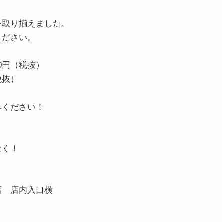
を取り揃えました。
ください。
0円（税抜）
税抜）
みください！
なく！
店 店内入口横