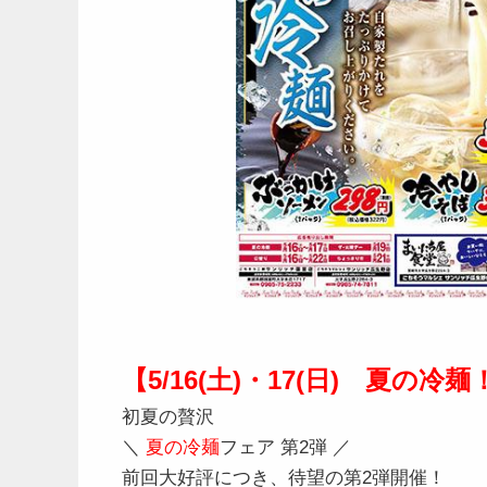
【5/16(土)・17(日) 夏の冷麺
初夏の贅沢
＼
夏の冷麺
フェア 第2弾 ／
前回大好評につき、待望の第2弾開催！