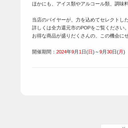
ほかにも、アイス類やアルコール類、調味
当店のバイヤーが、力を込めてセレクトし
詳しくは全力還元市のPOPをご覧ください
お得な商品が盛りだくさんの、この機会に
開催期間：
2024
年
9
月
1
日(
日
)～
9
月
30
日(
月
)