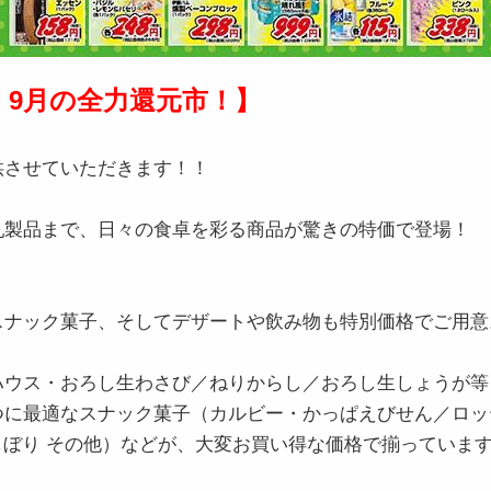
9月の全力還元市！】
供させていただきます！！
乳製品まで、日々の食卓を彩る商品が驚きの特価で登場！
スナック菓子、そしてデザートや飲み物も特別価格でご用意
ハウス・おろし生わさび／ねりからし／おろし生しょうが等
つに最適なスナック菓子（カルビー・かっぱえびせん／ロッ
牧場しぼり その他）などが、大変お買い得な価格で揃ってい